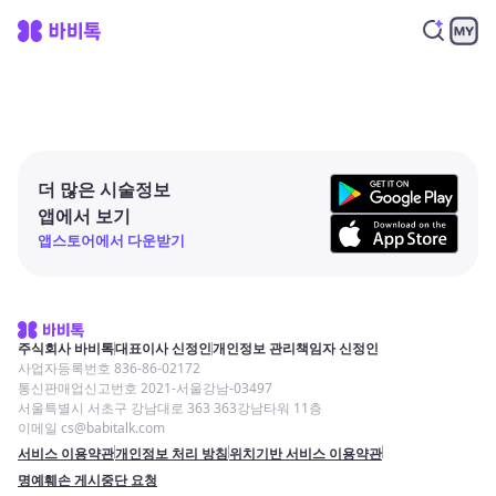
더 많은 시술정보
앱에서 보기
앱스토어에서 다운받기
주식회사 바비톡
대표이사 신정인
개인정보 관리책임자 신정인
사업자등록번호 836-86-02172
통신판매업신고번호 2021-서울강남-03497
서울특별시 서초구 강남대로 363 363강남타워 11층
이메일 cs@babitalk.com
서비스 이용약관
개인정보 처리 방침
위치기반 서비스 이용약관
명예훼손 게시중단 요청