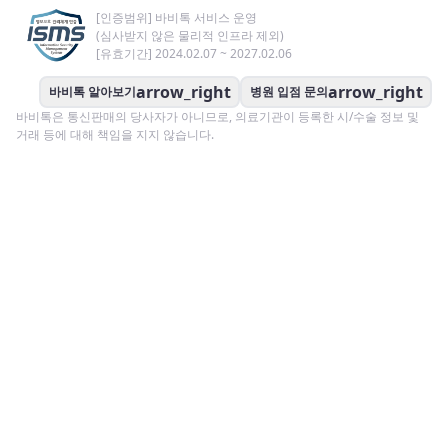
[인증범위] 바비톡 서비스 운영
(심사받지 않은 물리적 인프라 제외)
[유효기간] 2024.02.07 ~ 2027.02.06
arrow_right
arrow_right
바비톡 알아보기
병원 입점 문의
바비톡은 통신판매의 당사자가 아니므로, 의료기관이 등록한 시/수술 정보 및
거래 등에 대해 책임을 지지 않습니다.