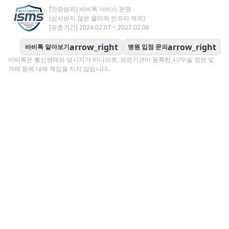
[인증범위] 바비톡 서비스 운영
(심사받지 않은 물리적 인프라 제외)
[유효기간] 2024.02.07 ~ 2027.02.06
arrow_right
arrow_right
바비톡 알아보기
병원 입점 문의
바비톡은 통신판매의 당사자가 아니므로, 의료기관이 등록한 시/수술 정보 및
거래 등에 대해 책임을 지지 않습니다.