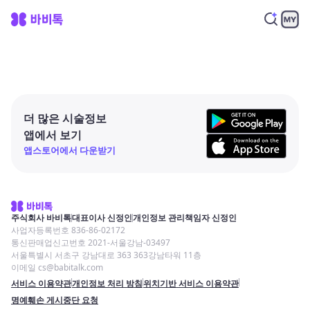
더 많은 시술정보
앱에서 보기
앱스토어에서 다운받기
주식회사 바비톡
대표이사 신정인
개인정보 관리책임자 신정인
사업자등록번호 836-86-02172
통신판매업신고번호 2021-서울강남-03497
서울특별시 서초구 강남대로 363 363강남타워 11층
이메일 cs@babitalk.com
서비스 이용약관
개인정보 처리 방침
위치기반 서비스 이용약관
명예훼손 게시중단 요청