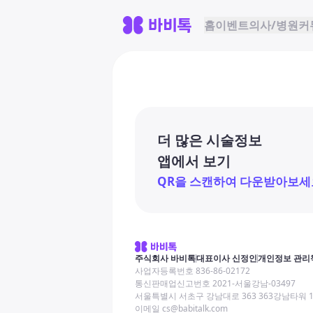
홈
이벤트
의사/병원
커
더 많은 시술정보
앱에서 보기
QR을 스캔하여 다운받아보세
주식회사 바비톡
대표이사 신정인
개인정보 관리
사업자등록번호 836-86-02172
통신판매업신고번호 2021-서울강남-03497
서울특별시 서초구 강남대로 363 363강남타워 
이메일 cs@babitalk.com