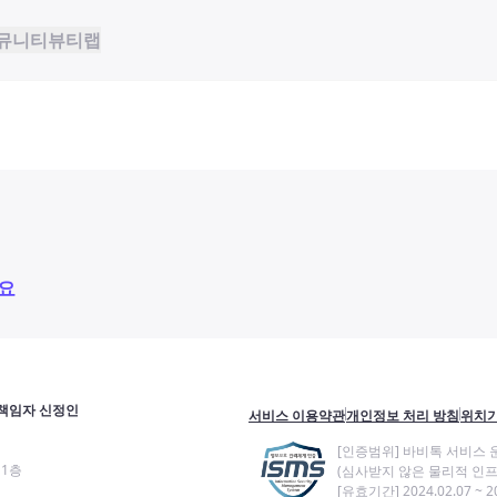
뮤니티
뷰티랩
요
책임자 신정인
서비스 이용약관
개인정보 처리 방침
위치기
[인증범위] 바비톡 서비스 
11층
(심사받지 않은 물리적 인프
[유효기간] 2024.02.07 ~ 20