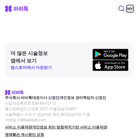
더 많은 시술정보
앱에서 보기
앱스토어에서 다운받기
주식회사 바비톡
대표이사 신정인
개인정보 관리책임자 신정인
사업자등록번호 836-86-02172
통신판매업신고번호 2021-서울강남-03497
서울특별시 서초구 강남대로 363 363강남타워 11층
이메일 cs@babitalk.com
서비스 이용약관
개인정보 처리 방침
위치기반 서비스 이용약관
명예훼손 게시중단 요청