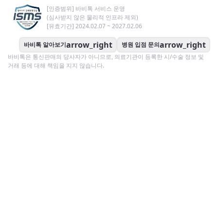
[인증범위] 바비톡 서비스 운영
(심사받지 않은 물리적 인프라 제외)
[유효기간] 2024.02.07 ~ 2027.02.06
arrow_right
arrow_right
바비톡 알아보기
병원 입점 문의
바비톡은 통신판매의 당사자가 아니므로, 의료기관이 등록한 시/수술 정보 및
거래 등에 대해 책임을 지지 않습니다.