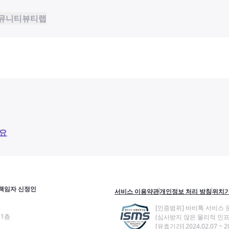
뮤니티
뷰티랩
요
책임자 신정인
서비스 이용약관
개인정보 처리 방침
위치기
[인증범위] 바비톡 서비스 
11층
(심사받지 않은 물리적 인프
[유효기간] 2024.02.07 ~ 20