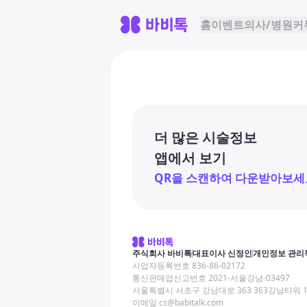
홈
이벤트
의사/병원
커
더 많은 시술정보
앱에서 보기
QR을 스캔하여 다운받아보세
주식회사 바비톡
대표이사 신정인
개인정보 관리
사업자등록번호 836-86-02172
통신판매업신고번호 2021-서울강남-03497
서울특별시 서초구 강남대로 363 363강남타워 
이메일 cs@babitalk.com