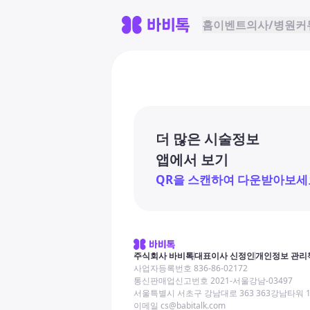
홈
이벤트
의사/병원
커
더 많은 시술정보
앱에서 보기
QR을 스캔하여 다운받아보세
주식회사 바비톡
대표이사 신정인
개인정보 관리
사업자등록번호 836-86-02172
통신판매업신고번호 2021-서울강남-03497
서울특별시 서초구 강남대로 363 363강남타워 
이메일 cs@babitalk.com