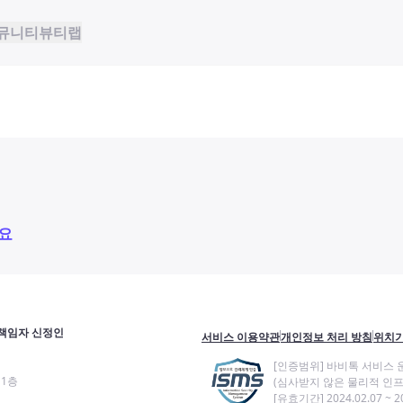
뮤니티
뷰티랩
요
책임자 신정인
서비스 이용약관
개인정보 처리 방침
위치기
[인증범위] 바비톡 서비스 
11층
(심사받지 않은 물리적 인프
[유효기간] 2024.02.07 ~ 20