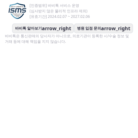
[인증범위] 바비톡 서비스 운영
(심사받지 않은 물리적 인프라 제외)
[유효기간] 2024.02.07 ~ 2027.02.06
arrow_right
arrow_right
바비톡 알아보기
병원 입점 문의
바비톡은 통신판매의 당사자가 아니므로, 의료기관이 등록한 시/수술 정보 및
거래 등에 대해 책임을 지지 않습니다.