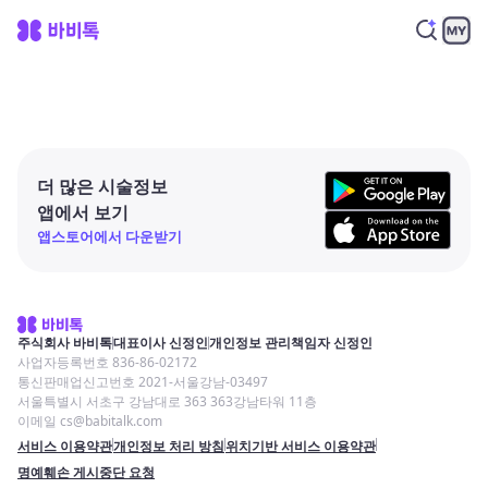
더 많은 시술정보
앱에서 보기
앱스토어에서 다운받기
주식회사 바비톡
대표이사 신정인
개인정보 관리책임자 신정인
사업자등록번호 836-86-02172
통신판매업신고번호 2021-서울강남-03497
서울특별시 서초구 강남대로 363 363강남타워 11층
이메일 cs@babitalk.com
서비스 이용약관
개인정보 처리 방침
위치기반 서비스 이용약관
명예훼손 게시중단 요청