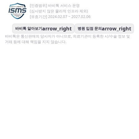
[인증범위] 바비톡 서비스 운영
(심사받지 않은 물리적 인프라 제외)
[유효기간] 2024.02.07 ~ 2027.02.06
arrow_right
arrow_right
바비톡 알아보기
병원 입점 문의
바비톡은 통신판매의 당사자가 아니므로, 의료기관이 등록한 시/수술 정보 및
거래 등에 대해 책임을 지지 않습니다.