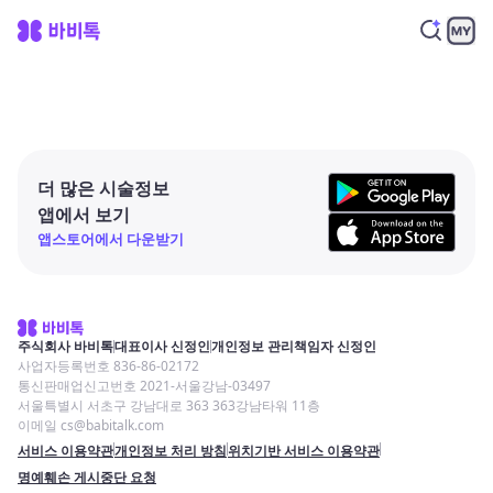
더 많은 시술정보
앱에서 보기
앱스토어에서 다운받기
주식회사 바비톡
대표이사 신정인
개인정보 관리책임자 신정인
사업자등록번호 836-86-02172
통신판매업신고번호 2021-서울강남-03497
서울특별시 서초구 강남대로 363 363강남타워 11층
이메일 cs@babitalk.com
서비스 이용약관
개인정보 처리 방침
위치기반 서비스 이용약관
명예훼손 게시중단 요청