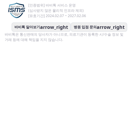
[인증범위] 바비톡 서비스 운영
(심사받지 않은 물리적 인프라 제외)
[유효기간] 2024.02.07 ~ 2027.02.06
arrow_right
arrow_right
바비톡 알아보기
병원 입점 문의
바비톡은 통신판매의 당사자가 아니므로, 의료기관이 등록한 시/수술 정보 및
거래 등에 대해 책임을 지지 않습니다.