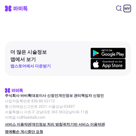
더 많은 시술정보
앱에서 보기
앱스토어에서 다운받기
주식회사 바비톡
대표이사 신정인
개인정보 관리책임자 신정인
사업자등록번호 836-86-02172
통신판매업신고번호 2021-서울강남-03497
서울특별시 서초구 강남대로 363 363강남타워 11층
이메일 cs@babitalk.com
서비스 이용약관
개인정보 처리 방침
위치기반 서비스 이용약관
명예훼손 게시중단 요청