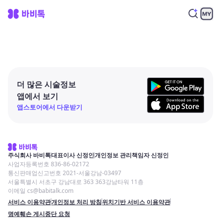
더 많은 시술정보
앱에서 보기
앱스토어에서 다운받기
주식회사 바비톡
대표이사 신정인
개인정보 관리책임자 신정인
사업자등록번호 836-86-02172
통신판매업신고번호 2021-서울강남-03497
서울특별시 서초구 강남대로 363 363강남타워 11층
이메일 cs@babitalk.com
서비스 이용약관
개인정보 처리 방침
위치기반 서비스 이용약관
명예훼손 게시중단 요청