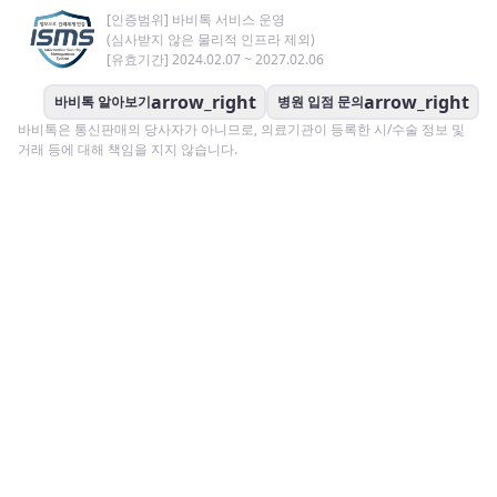
[인증범위] 바비톡 서비스 운영
(심사받지 않은 물리적 인프라 제외)
[유효기간] 2024.02.07 ~ 2027.02.06
arrow_right
arrow_right
바비톡 알아보기
병원 입점 문의
바비톡은 통신판매의 당사자가 아니므로, 의료기관이 등록한 시/수술 정보 및
거래 등에 대해 책임을 지지 않습니다.