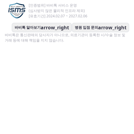
[인증범위] 바비톡 서비스 운영
(심사받지 않은 물리적 인프라 제외)
[유효기간] 2024.02.07 ~ 2027.02.06
arrow_right
arrow_right
바비톡 알아보기
병원 입점 문의
바비톡은 통신판매의 당사자가 아니므로, 의료기관이 등록한 시/수술 정보 및
거래 등에 대해 책임을 지지 않습니다.