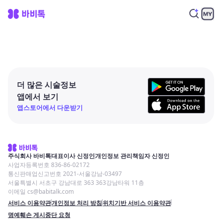
더 많은 시술정보
앱에서 보기
앱스토어에서 다운받기
주식회사 바비톡
대표이사 신정인
개인정보 관리책임자 신정인
사업자등록번호 836-86-02172
통신판매업신고번호 2021-서울강남-03497
서울특별시 서초구 강남대로 363 363강남타워 11층
이메일 cs@babitalk.com
서비스 이용약관
개인정보 처리 방침
위치기반 서비스 이용약관
명예훼손 게시중단 요청