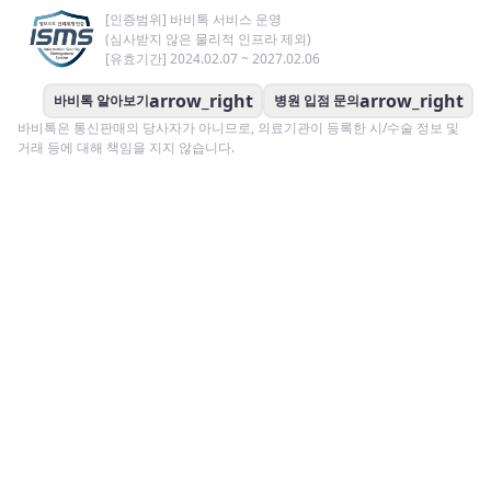
[인증범위] 바비톡 서비스 운영
(심사받지 않은 물리적 인프라 제외)
[유효기간] 2024.02.07 ~ 2027.02.06
arrow_right
arrow_right
바비톡 알아보기
병원 입점 문의
바비톡은 통신판매의 당사자가 아니므로, 의료기관이 등록한 시/수술 정보 및
거래 등에 대해 책임을 지지 않습니다.