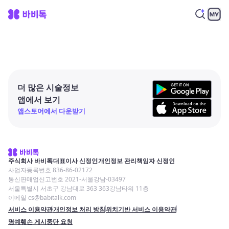
더 많은 시술정보
앱에서 보기
앱스토어에서 다운받기
주식회사 바비톡
대표이사 신정인
개인정보 관리책임자 신정인
사업자등록번호 836-86-02172
통신판매업신고번호 2021-서울강남-03497
서울특별시 서초구 강남대로 363 363강남타워 11층
이메일 cs@babitalk.com
서비스 이용약관
개인정보 처리 방침
위치기반 서비스 이용약관
명예훼손 게시중단 요청