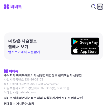
더 많은 시술정보
앱에서 보기
앱스토어에서 다운받기
주식회사 바비톡
대표이사 신정인
개인정보 관리책임자 신정인
사업자등록번호 836-86-02172
통신판매업신고번호 2021-서울강남-03497
서울특별시 서초구 강남대로 363 363강남타워 11층
이메일 cs@babitalk.com
서비스 이용약관
개인정보 처리 방침
위치기반 서비스 이용약관
명예훼손 게시중단 요청