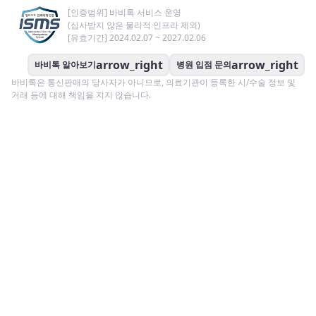
[인증범위] 바비톡 서비스 운영
(심사받지 않은 물리적 인프라 제외)
[유효기간] 2024.02.07 ~ 2027.02.06
arrow_right
arrow_right
바비톡 알아보기
병원 입점 문의
바비톡은 통신판매의 당사자가 아니므로, 의료기관이 등록한 시/수술 정보 및
거래 등에 대해 책임을 지지 않습니다.