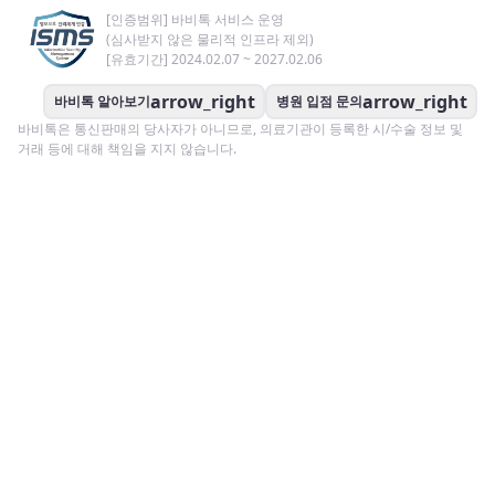
[인증범위] 바비톡 서비스 운영
(심사받지 않은 물리적 인프라 제외)
[유효기간] 2024.02.07 ~ 2027.02.06
arrow_right
arrow_right
바비톡 알아보기
병원 입점 문의
바비톡은 통신판매의 당사자가 아니므로, 의료기관이 등록한 시/수술 정보 및
거래 등에 대해 책임을 지지 않습니다.