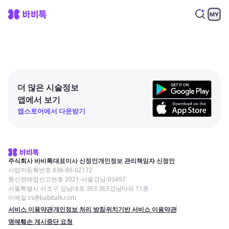
더 많은 시술정보
앱에서 보기
앱스토어에서 다운받기
주식회사 바비톡
대표이사 신정인
개인정보 관리책임자 신정인
사업자등록번호 836-86-02172
통신판매업신고번호 2021-서울강남-03497
서울특별시 서초구 강남대로 363 363강남타워 11층
이메일 cs@babitalk.com
서비스 이용약관
개인정보 처리 방침
위치기반 서비스 이용약관
명예훼손 게시중단 요청