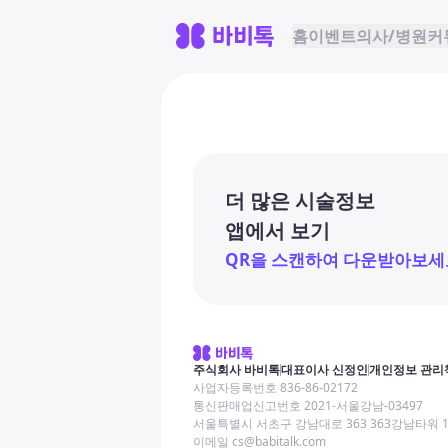
홈
이벤트
의사/병원
커
더 많은 시술정보
앱에서 보기
QR을 스캔하여 다운받아보세
주식회사 바비톡
대표이사 신정인
개인정보 관리
사업자등록번호 836-86-02172
통신판매업신고번호 2021-서울강남-03497
서울특별시 서초구 강남대로 363 363강남타워 
이메일 cs@babitalk.com