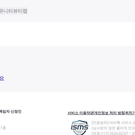
뮤니티
뷰티랩
요
책임자 신정인
서비스 이용약관
개인정보 처리 방침
위치기
[인증범위] 바비톡 서비스 
11층
(심사받지 않은 물리적 인프
[유효기간] 2024.02.07 ~ 20