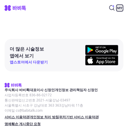
더 많은 시술정보
앱에서 보기
앱스토어에서 다운받기
주식회사 바비톡
대표이사 신정인
개인정보 관리책임자 신정인
사업자등록번호 836-86-02172
통신판매업신고번호 2021-서울강남-03497
서울특별시 서초구 강남대로 363 363강남타워 11층
이메일 cs@babitalk.com
서비스 이용약관
개인정보 처리 방침
위치기반 서비스 이용약관
명예훼손 게시중단 요청