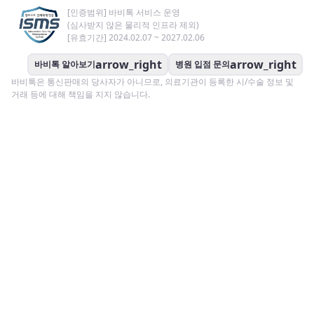
[인증범위] 바비톡 서비스 운영
(심사받지 않은 물리적 인프라 제외)
[유효기간] 2024.02.07 ~ 2027.02.06
arrow_right
arrow_right
바비톡 알아보기
병원 입점 문의
바비톡은 통신판매의 당사자가 아니므로, 의료기관이 등록한 시/수술 정보 및
거래 등에 대해 책임을 지지 않습니다.