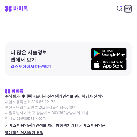
더 많은 시술정보
앱에서 보기
앱스토어에서 다운받기
주식회사 바비톡
대표이사 신정인
개인정보 관리책임자 신정인
사업자등록번호 836-86-02172
통신판매업신고번호 2021-서울강남-03497
서울특별시 서초구 강남대로 363 363강남타워 11층
이메일 cs@babitalk.com
서비스 이용약관
개인정보 처리 방침
위치기반 서비스 이용약관
명예훼손 게시중단 요청