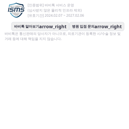
[인증범위] 바비톡 서비스 운영
(심사받지 않은 물리적 인프라 제외)
[유효기간] 2024.02.07 ~ 2027.02.06
arrow_right
arrow_right
바비톡 알아보기
병원 입점 문의
바비톡은 통신판매의 당사자가 아니므로, 의료기관이 등록한 시/수술 정보 및
거래 등에 대해 책임을 지지 않습니다.