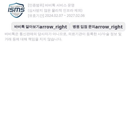
[인증범위] 바비톡 서비스 운영
(심사받지 않은 물리적 인프라 제외)
[유효기간] 2024.02.07 ~ 2027.02.06
arrow_right
arrow_right
바비톡 알아보기
병원 입점 문의
바비톡은 통신판매의 당사자가 아니므로, 의료기관이 등록한 시/수술 정보 및
거래 등에 대해 책임을 지지 않습니다.