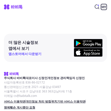
더 많은 시술정보
앱에서 보기
앱스토어에서 다운받기
주식회사 바비톡
대표이사 신정인
개인정보 관리책임자 신정인
사업자등록번호 836-86-02172
통신판매업신고번호 2021-서울강남-03497
서울특별시 서초구 강남대로 363 363강남타워 11층
이메일 cs@babitalk.com
서비스 이용약관
개인정보 처리 방침
위치기반 서비스 이용약관
명예훼손 게시중단 요청