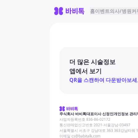
홈
이벤트
의사/병원
커
더 많은 시술정보
앱에서 보기
QR을 스캔하여 다운받아보세
주식회사 바비톡
대표이사 신정인
개인정보 관리
사업자등록번호 836-86-02172
통신판매업신고번호 2021-서울강남-03497
서울특별시 서초구 강남대로 363 363강남타워 
이메일 cs@babitalk.com