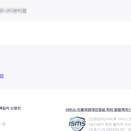
뮤니티
뷰티랩
요
책임자 신정인
서비스 이용약관
개인정보 처리 방침
위치기
[인증범위] 바비톡 서비스 
11층
(심사받지 않은 물리적 인프
[유효기간] 2024.02.07 ~ 20