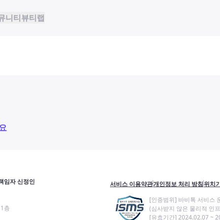
뮤니티
뷰티랩
요
책임자 신정인
서비스 이용약관
개인정보 처리 방침
위치기
[인증범위] 바비톡 서비스 
11층
(심사받지 않은 물리적 인프
[유효기간] 2024.02.07 ~ 20