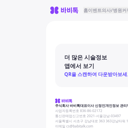
홈
이벤트
의사/병원
커
더 많은 시술정보
앱에서 보기
QR을 스캔하여 다운받아보세
주식회사 바비톡
대표이사 신정인
개인정보 관리
사업자등록번호 836-86-02172
통신판매업신고번호 2021-서울강남-03497
서울특별시 서초구 강남대로 363 363강남타워 
이메일 cs@babitalk.com