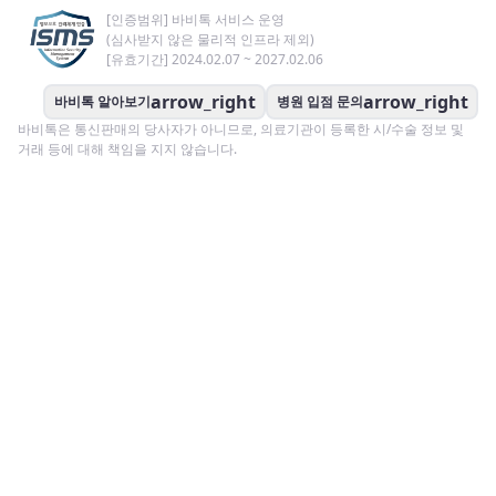
[인증범위] 바비톡 서비스 운영
(심사받지 않은 물리적 인프라 제외)
[유효기간] 2024.02.07 ~ 2027.02.06
arrow_right
arrow_right
바비톡 알아보기
병원 입점 문의
바비톡은 통신판매의 당사자가 아니므로, 의료기관이 등록한 시/수술 정보 및
거래 등에 대해 책임을 지지 않습니다.