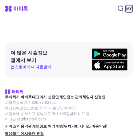
더 많은 시술정보
앱에서 보기
앱스토어에서 다운받기
주식회사 바비톡
대표이사 신정인
개인정보 관리책임자 신정인
사업자등록번호 836-86-02172
통신판매업신고번호 2021-서울강남-03497
서울특별시 서초구 강남대로 363 363강남타워 11층
이메일 cs@babitalk.com
서비스 이용약관
개인정보 처리 방침
위치기반 서비스 이용약관
명예훼손 게시중단 요청