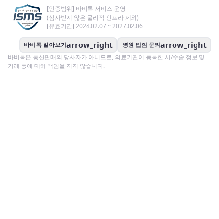
[인증범위] 바비톡 서비스 운영
(심사받지 않은 물리적 인프라 제외)
[유효기간] 2024.02.07 ~ 2027.02.06
arrow_right
arrow_right
바비톡 알아보기
병원 입점 문의
바비톡은 통신판매의 당사자가 아니므로, 의료기관이 등록한 시/수술 정보 및
거래 등에 대해 책임을 지지 않습니다.