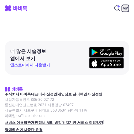
더 많은 시술정보
앱에서 보기
앱스토어에서 다운받기
주식회사 바비톡
대표이사 신정인
개인정보 관리책임자 신정인
사업자등록번호 836-86-02172
통신판매업신고번호 2021-서울강남-03497
서울특별시 서초구 강남대로 363 363강남타워 11층
이메일 cs@babitalk.com
서비스 이용약관
개인정보 처리 방침
위치기반 서비스 이용약관
명예훼손 게시중단 요청