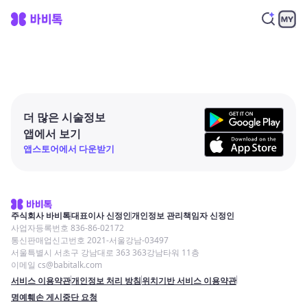
더 많은 시술정보
앱에서 보기
앱스토어에서 다운받기
주식회사 바비톡
대표이사 신정인
개인정보 관리책임자 신정인
사업자등록번호 836-86-02172
통신판매업신고번호 2021-서울강남-03497
서울특별시 서초구 강남대로 363 363강남타워 11층
이메일 cs@babitalk.com
서비스 이용약관
개인정보 처리 방침
위치기반 서비스 이용약관
명예훼손 게시중단 요청