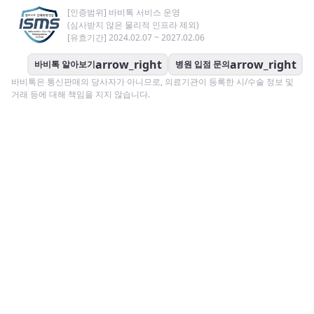
[인증범위] 바비톡 서비스 운영
(심사받지 않은 물리적 인프라 제외)
[유효기간] 2024.02.07 ~ 2027.02.06
arrow_right
arrow_right
바비톡 알아보기
병원 입점 문의
바비톡은 통신판매의 당사자가 아니므로, 의료기관이 등록한 시/수술 정보 및
거래 등에 대해 책임을 지지 않습니다.