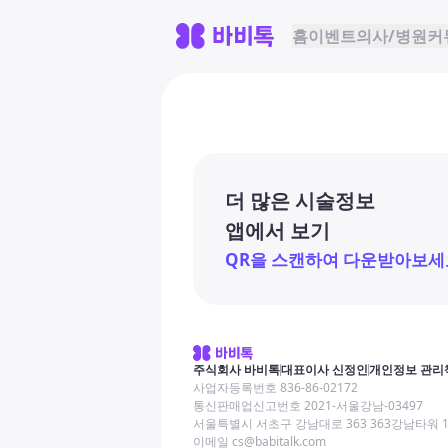
홈
이벤트
의사/병원
커
더 많은 시술정보
앱에서 보기
QR을 스캔하여 다운받아보세
주식회사 바비톡
대표이사 신정인
개인정보 관리
사업자등록번호 836-86-02172
통신판매업신고번호 2021-서울강남-03497
서울특별시 서초구 강남대로 363 363강남타워 
이메일 cs@babitalk.com