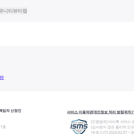
뮤니티
뷰티랩
요
책임자 신정인
서비스 이용약관
개인정보 처리 방침
위치기
[인증범위] 바비톡 서비스 
11층
(심사받지 않은 물리적 인프
[유효기간] 2024.02.07 ~ 20