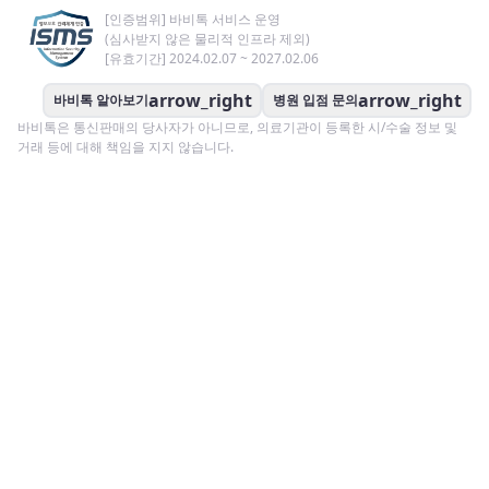
[인증범위] 바비톡 서비스 운영
(심사받지 않은 물리적 인프라 제외)
[유효기간] 2024.02.07 ~ 2027.02.06
arrow_right
arrow_right
바비톡 알아보기
병원 입점 문의
바비톡은 통신판매의 당사자가 아니므로, 의료기관이 등록한 시/수술 정보 및
거래 등에 대해 책임을 지지 않습니다.