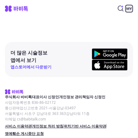
더 많은 시술정보
앱에서 보기
앱스토어에서 다운받기
주식회사 바비톡
대표이사 신정인
개인정보 관리책임자 신정인
사업자등록번호 836-86-02172
통신판매업신고번호 2021-서울강남-03497
서울특별시 서초구 강남대로 363 363강남타워 11층
이메일 cs@babitalk.com
서비스 이용약관
개인정보 처리 방침
위치기반 서비스 이용약관
명예훼손 게시중단 요청