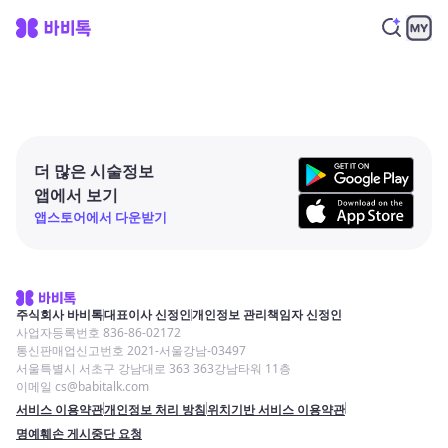
더 많은 시술정보
앱에서 보기
앱스토어에서 다운받기
주식회사 바비톡
대표이사 신정인
개인정보 관리책임자 신정인
사업자등록번호 836-86-02172
통신판매업신고번호 2021-서울강남-03497
서울특별시 서초구 강남대로 363 363강남타워 11층
이메일 cs@babitalk.com
서비스 이용약관
개인정보 처리 방침
위치기반 서비스 이용약관
명예훼손 게시중단 요청