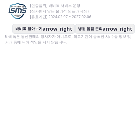
[인증범위] 바비톡 서비스 운영
(심사받지 않은 물리적 인프라 제외)
[유효기간] 2024.02.07 ~ 2027.02.06
arrow_right
arrow_right
바비톡 알아보기
병원 입점 문의
바비톡은 통신판매의 당사자가 아니므로, 의료기관이 등록한 시/수술 정보 및
거래 등에 대해 책임을 지지 않습니다.