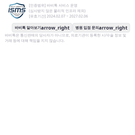
[인증범위] 바비톡 서비스 운영
(심사받지 않은 물리적 인프라 제외)
[유효기간] 2024.02.07 ~ 2027.02.06
arrow_right
arrow_right
바비톡 알아보기
병원 입점 문의
바비톡은 통신판매의 당사자가 아니므로, 의료기관이 등록한 시/수술 정보 및
거래 등에 대해 책임을 지지 않습니다.