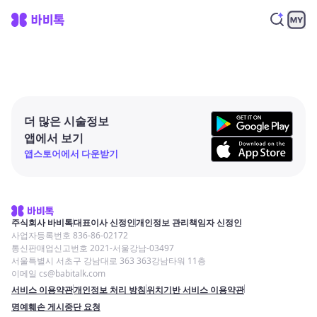
더 많은 시술정보
앱에서 보기
앱스토어에서 다운받기
주식회사 바비톡
대표이사 신정인
개인정보 관리책임자 신정인
사업자등록번호 836-86-02172
통신판매업신고번호 2021-서울강남-03497
서울특별시 서초구 강남대로 363 363강남타워 11층
이메일 cs@babitalk.com
서비스 이용약관
개인정보 처리 방침
위치기반 서비스 이용약관
명예훼손 게시중단 요청