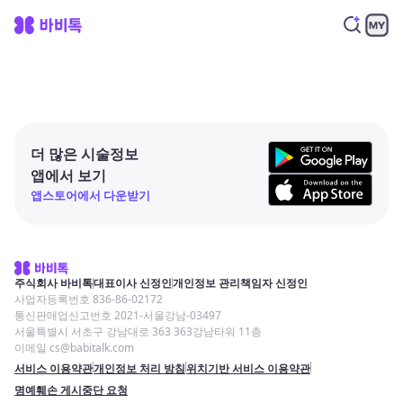
더 많은 시술정보
앱에서 보기
앱스토어에서 다운받기
주식회사 바비톡
대표이사 신정인
개인정보 관리책임자 신정인
사업자등록번호 836-86-02172
통신판매업신고번호 2021-서울강남-03497
서울특별시 서초구 강남대로 363 363강남타워 11층
이메일 cs@babitalk.com
서비스 이용약관
개인정보 처리 방침
위치기반 서비스 이용약관
명예훼손 게시중단 요청