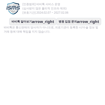
[인증범위] 바비톡 서비스 운영
(심사받지 않은 물리적 인프라 제외)
[유효기간] 2024.02.07 ~ 2027.02.06
arrow_right
arrow_right
바비톡 알아보기
병원 입점 문의
바비톡은 통신판매의 당사자가 아니므로, 의료기관이 등록한 시/수술 정보 및
거래 등에 대해 책임을 지지 않습니다.