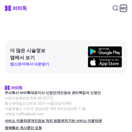
더 많은 시술정보
앱에서 보기
앱스토어에서 다운받기
주식회사 바비톡
대표이사 신정인
개인정보 관리책임자 신정인
사업자등록번호 836-86-02172
통신판매업신고번호 2021-서울강남-03497
서울특별시 서초구 강남대로 363 363강남타워 11층
이메일 cs@babitalk.com
서비스 이용약관
개인정보 처리 방침
위치기반 서비스 이용약관
명예훼손 게시중단 요청