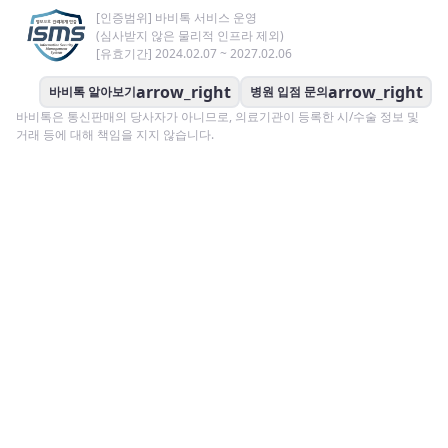
[인증범위] 바비톡 서비스 운영
(심사받지 않은 물리적 인프라 제외)
[유효기간] 2024.02.07 ~ 2027.02.06
arrow_right
arrow_right
바비톡 알아보기
병원 입점 문의
바비톡은 통신판매의 당사자가 아니므로, 의료기관이 등록한 시/수술 정보 및
거래 등에 대해 책임을 지지 않습니다.