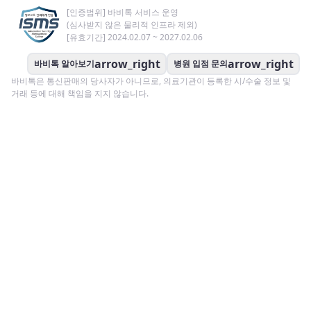
[인증범위] 바비톡 서비스 운영
(심사받지 않은 물리적 인프라 제외)
[유효기간] 2024.02.07 ~ 2027.02.06
arrow_right
arrow_right
바비톡 알아보기
병원 입점 문의
바비톡은 통신판매의 당사자가 아니므로, 의료기관이 등록한 시/수술 정보 및
거래 등에 대해 책임을 지지 않습니다.