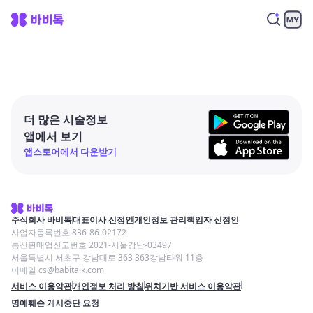
더 많은 시술정보
앱에서 보기
앱스토어에서 다운받기
주식회사 바비톡
대표이사 신정인
개인정보 관리책임자 신정인
사업자등록번호 836-86-02172
통신판매업신고번호 2021-서울강남-03497
서울특별시 서초구 강남대로 363 363강남타워 11층
이메일 cs@babitalk.com
서비스 이용약관
개인정보 처리 방침
위치기반 서비스 이용약관
명예훼손 게시중단 요청