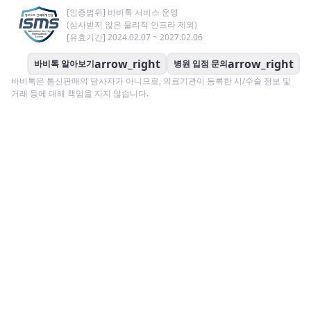
[인증범위] 바비톡 서비스 운영
(심사받지 않은 물리적 인프라 제외)
[유효기간] 2024.02.07 ~ 2027.02.06
arrow_right
arrow_right
바비톡 알아보기
병원 입점 문의
바비톡은 통신판매의 당사자가 아니므로, 의료기관이 등록한 시/수술 정보 및
거래 등에 대해 책임을 지지 않습니다.