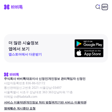
더 많은 시술정보
앱에서 보기
앱스토어에서 다운받기
주식회사 바비톡
대표이사 신정인
개인정보 관리책임자 신정인
사업자등록번호 836-86-02172
통신판매업신고번호 2021-서울강남-03497
서울특별시 서초구 강남대로 363 363강남타워 11층
이메일 cs@babitalk.com
서비스 이용약관
개인정보 처리 방침
위치기반 서비스 이용약관
명예훼손 게시중단 요청