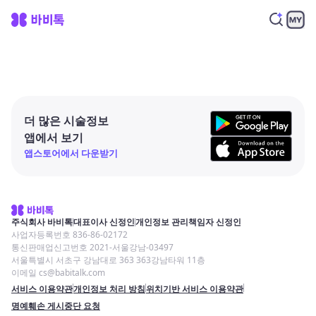
더 많은 시술정보
앱에서 보기
앱스토어에서 다운받기
주식회사 바비톡
대표이사 신정인
개인정보 관리책임자 신정인
사업자등록번호 836-86-02172
통신판매업신고번호 2021-서울강남-03497
서울특별시 서초구 강남대로 363 363강남타워 11층
이메일 cs@babitalk.com
서비스 이용약관
개인정보 처리 방침
위치기반 서비스 이용약관
명예훼손 게시중단 요청