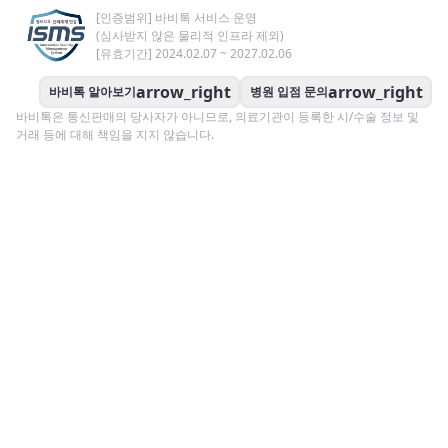
[인증범위] 바비톡 서비스 운영
(심사받지 않은 물리적 인프라 제외)
[유효기간] 2024.02.07 ~ 2027.02.06
arrow_right
arrow_right
바비톡 알아보기
병원 입점 문의
바비톡은 통신판매의 당사자가 아니므로, 의료기관이 등록한 시/수술 정보 및
거래 등에 대해 책임을 지지 않습니다.