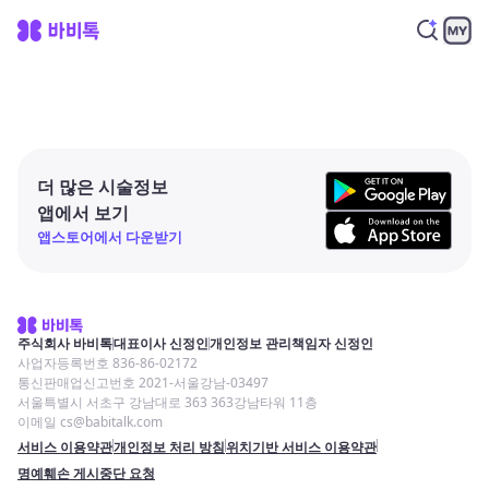
더 많은 시술정보
앱에서 보기
앱스토어에서 다운받기
주식회사 바비톡
대표이사 신정인
개인정보 관리책임자 신정인
사업자등록번호 836-86-02172
통신판매업신고번호 2021-서울강남-03497
서울특별시 서초구 강남대로 363 363강남타워 11층
이메일 cs@babitalk.com
서비스 이용약관
개인정보 처리 방침
위치기반 서비스 이용약관
명예훼손 게시중단 요청