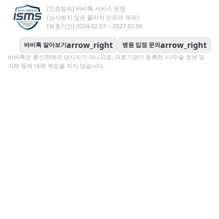
[인증범위] 바비톡 서비스 운영
(심사받지 않은 물리적 인프라 제외)
[유효기간] 2024.02.07 ~ 2027.02.06
arrow_right
arrow_right
바비톡 알아보기
병원 입점 문의
바비톡은 통신판매의 당사자가 아니므로, 의료기관이 등록한 시/수술 정보 및
거래 등에 대해 책임을 지지 않습니다.