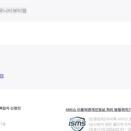
뮤니티
뷰티랩
요
책임자 신정인
서비스 이용약관
개인정보 처리 방침
위치기
[인증범위] 바비톡 서비스 
11층
(심사받지 않은 물리적 인프
[유효기간] 2024.02.07 ~ 20