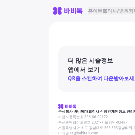
홈
이벤트
의사/병원
커
더 많은 시술정보
앱에서 보기
QR을 스캔하여 다운받아보세
주식회사 바비톡
대표이사 신정인
개인정보 관리
사업자등록번호 836-86-02172
통신판매업신고번호 2021-서울강남-03497
서울특별시 서초구 강남대로 363 363강남타워 
이메일 cs@babitalk.com