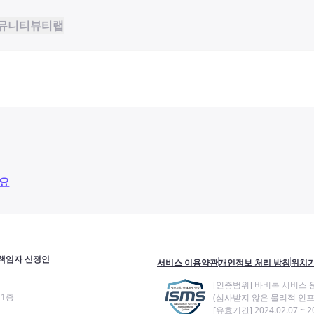
뮤니티
뷰티랩
요
책임자 신정인
서비스 이용약관
개인정보 처리 방침
위치기
[인증범위] 바비톡 서비스 
11층
(심사받지 않은 물리적 인프
[유효기간] 2024.02.07 ~ 20