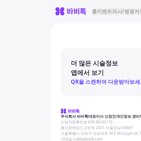
홈
이벤트
의사/병원
커
더 많은 시술정보
앱에서 보기
QR을 스캔하여 다운받아보세
주식회사 바비톡
대표이사 신정인
개인정보 관리
사업자등록번호 836-86-02172
통신판매업신고번호 2021-서울강남-03497
서울특별시 서초구 강남대로 363 363강남타워 
이메일 cs@babitalk.com