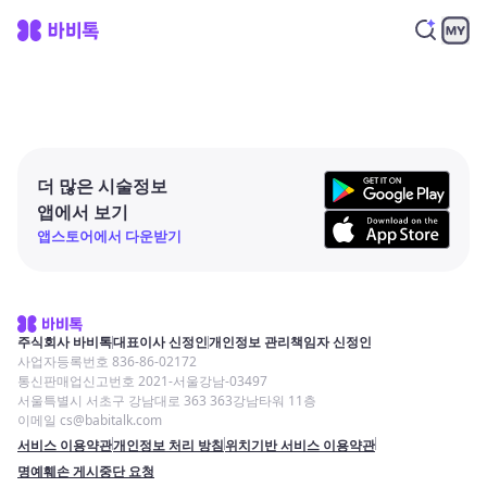
더 많은 시술정보
앱에서 보기
앱스토어에서 다운받기
주식회사 바비톡
대표이사 신정인
개인정보 관리책임자 신정인
사업자등록번호 836-86-02172
통신판매업신고번호 2021-서울강남-03497
서울특별시 서초구 강남대로 363 363강남타워 11층
이메일 cs@babitalk.com
서비스 이용약관
개인정보 처리 방침
위치기반 서비스 이용약관
명예훼손 게시중단 요청