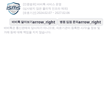
[인증범위] 바비톡 서비스 운영
(심사받지 않은 물리적 인프라 제외)
[유효기간] 2024.02.07 ~ 2027.02.06
arrow_right
arrow_right
바비톡 알아보기
병원 입점 문의
바비톡은 통신판매의 당사자가 아니므로, 의료기관이 등록한 시/수술 정보 및
거래 등에 대해 책임을 지지 않습니다.