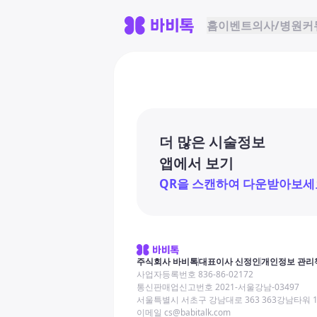
홈
이벤트
의사/병원
커
더 많은 시술정보
앱에서 보기
QR을 스캔하여 다운받아보세
주식회사 바비톡
대표이사 신정인
개인정보 관리
사업자등록번호 836-86-02172
통신판매업신고번호 2021-서울강남-03497
서울특별시 서초구 강남대로 363 363강남타워 
이메일 cs@babitalk.com