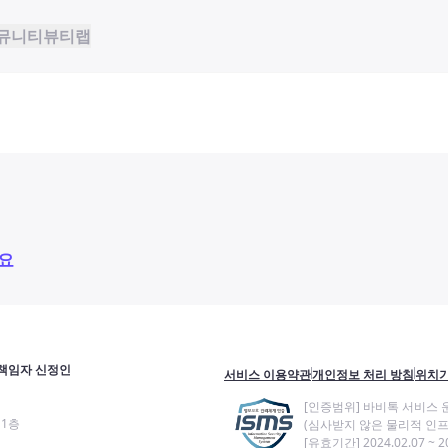
뮤니티
뷰티랩
요
책임자 신정인
서비스 이용약관
개인정보 처리 방침
위치기
[인증범위] 바비톡 서비스 
11층
(심사받지 않은 물리적 인프
[유효기간] 2024.02.07 ~ 20