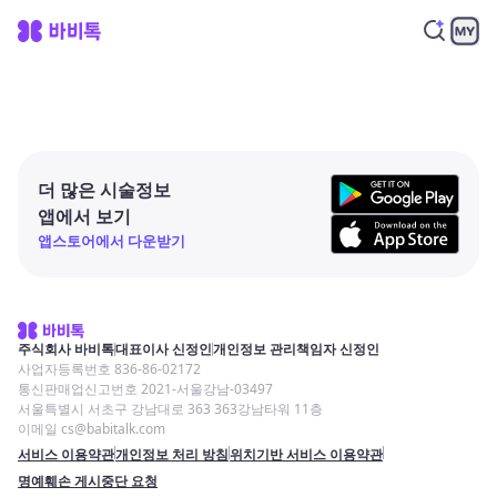
더 많은 시술정보
앱에서 보기
앱스토어에서 다운받기
주식회사 바비톡
대표이사 신정인
개인정보 관리책임자 신정인
사업자등록번호 836-86-02172
통신판매업신고번호 2021-서울강남-03497
서울특별시 서초구 강남대로 363 363강남타워 11층
이메일 cs@babitalk.com
서비스 이용약관
개인정보 처리 방침
위치기반 서비스 이용약관
명예훼손 게시중단 요청