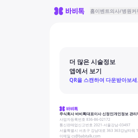
홈
이벤트
의사/병원
커
더 많은 시술정보
앱에서 보기
QR을 스캔하여 다운받아보세
주식회사 바비톡
대표이사 신정인
개인정보 관리
사업자등록번호 836-86-02172
통신판매업신고번호 2021-서울강남-03497
서울특별시 서초구 강남대로 363 363강남타워 
이메일 cs@babitalk.com