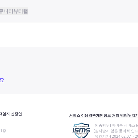
뮤니티
뷰티랩
요
책임자 신정인
서비스 이용약관
개인정보 처리 방침
위치기
[인증범위] 바비톡 서비스 
11층
(심사받지 않은 물리적 인프
[유효기간] 2024.02.07 ~ 20