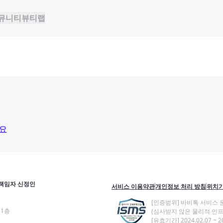
뮤니티
뷰티랩
요
책임자 신정인
서비스 이용약관
개인정보 처리 방침
위치기
[인증범위] 바비톡 서비스 
11층
(심사받지 않은 물리적 인프
[유효기간] 2024.02.07 ~ 20