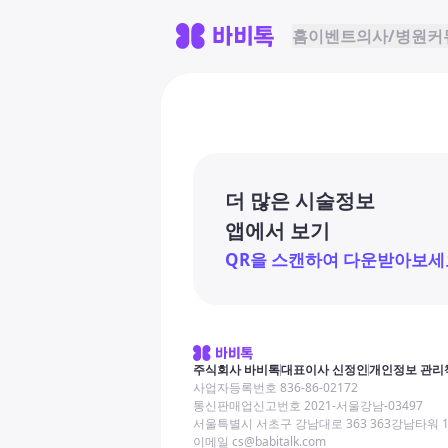
홈
이벤트
의사/병원
커
더 많은 시술정보
앱에서 보기
QR을 스캔하여 다운받아보세
주식회사 바비톡
대표이사 신정인
개인정보 관리
사업자등록번호 836-86-02172
통신판매업신고번호 2021-서울강남-03497
서울특별시 서초구 강남대로 363 363강남타워 
이메일 cs@babitalk.com