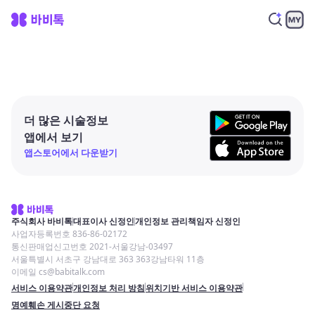
더 많은 시술정보
앱에서 보기
앱스토어에서 다운받기
주식회사 바비톡
대표이사 신정인
개인정보 관리책임자 신정인
사업자등록번호 836-86-02172
통신판매업신고번호 2021-서울강남-03497
서울특별시 서초구 강남대로 363 363강남타워 11층
이메일 cs@babitalk.com
서비스 이용약관
개인정보 처리 방침
위치기반 서비스 이용약관
명예훼손 게시중단 요청