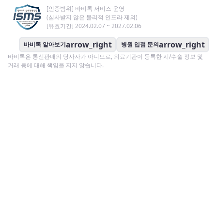
[인증범위] 바비톡 서비스 운영
(심사받지 않은 물리적 인프라 제외)
[유효기간] 2024.02.07 ~ 2027.02.06
arrow_right
arrow_right
바비톡 알아보기
병원 입점 문의
바비톡은 통신판매의 당사자가 아니므로, 의료기관이 등록한 시/수술 정보 및
거래 등에 대해 책임을 지지 않습니다.