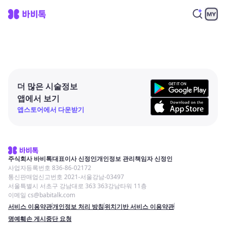
더 많은 시술정보
앱에서 보기
앱스토어에서 다운받기
주식회사 바비톡
대표이사 신정인
개인정보 관리책임자 신정인
사업자등록번호 836-86-02172
통신판매업신고번호 2021-서울강남-03497
서울특별시 서초구 강남대로 363 363강남타워 11층
이메일 cs@babitalk.com
서비스 이용약관
개인정보 처리 방침
위치기반 서비스 이용약관
명예훼손 게시중단 요청