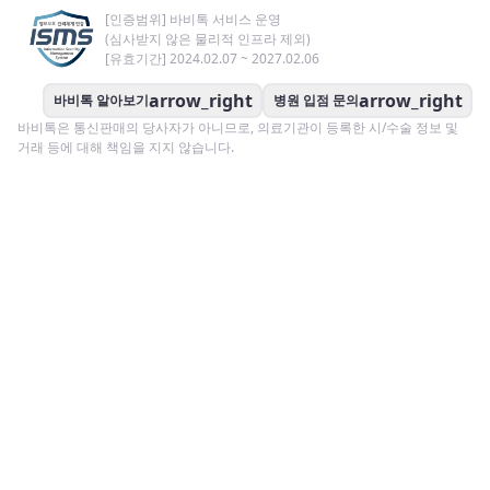
[인증범위] 바비톡 서비스 운영
(심사받지 않은 물리적 인프라 제외)
[유효기간] 2024.02.07 ~ 2027.02.06
arrow_right
arrow_right
바비톡 알아보기
병원 입점 문의
바비톡은 통신판매의 당사자가 아니므로, 의료기관이 등록한 시/수술 정보 및
거래 등에 대해 책임을 지지 않습니다.