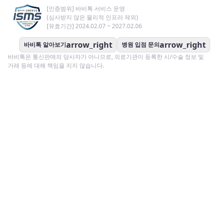
[인증범위] 바비톡 서비스 운영
(심사받지 않은 물리적 인프라 제외)
[유효기간] 2024.02.07 ~ 2027.02.06
arrow_right
arrow_right
바비톡 알아보기
병원 입점 문의
바비톡은 통신판매의 당사자가 아니므로, 의료기관이 등록한 시/수술 정보 및
거래 등에 대해 책임을 지지 않습니다.