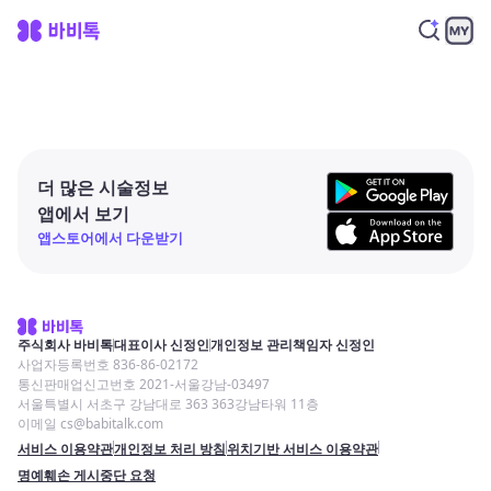
더 많은 시술정보
앱에서 보기
앱스토어에서 다운받기
주식회사 바비톡
대표이사 신정인
개인정보 관리책임자 신정인
사업자등록번호 836-86-02172
통신판매업신고번호 2021-서울강남-03497
서울특별시 서초구 강남대로 363 363강남타워 11층
이메일 cs@babitalk.com
서비스 이용약관
개인정보 처리 방침
위치기반 서비스 이용약관
명예훼손 게시중단 요청