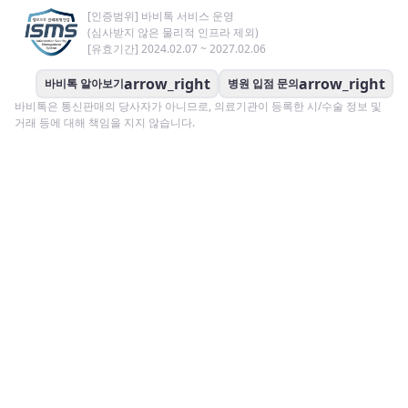
[인증범위] 바비톡 서비스 운영
(심사받지 않은 물리적 인프라 제외)
[유효기간] 2024.02.07 ~ 2027.02.06
arrow_right
arrow_right
바비톡 알아보기
병원 입점 문의
바비톡은 통신판매의 당사자가 아니므로, 의료기관이 등록한 시/수술 정보 및
거래 등에 대해 책임을 지지 않습니다.