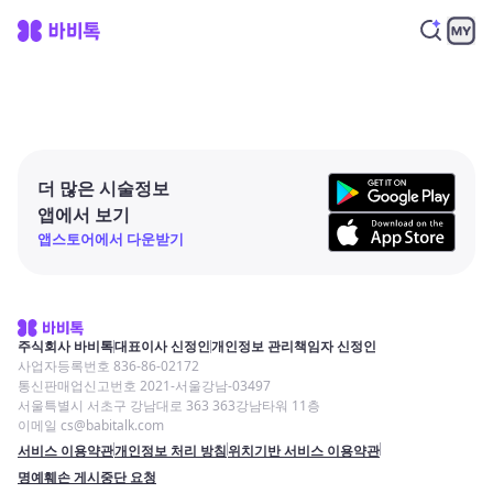
더 많은 시술정보
앱에서 보기
앱스토어에서 다운받기
주식회사 바비톡
대표이사 신정인
개인정보 관리책임자 신정인
사업자등록번호 836-86-02172
통신판매업신고번호 2021-서울강남-03497
서울특별시 서초구 강남대로 363 363강남타워 11층
이메일 cs@babitalk.com
서비스 이용약관
개인정보 처리 방침
위치기반 서비스 이용약관
명예훼손 게시중단 요청