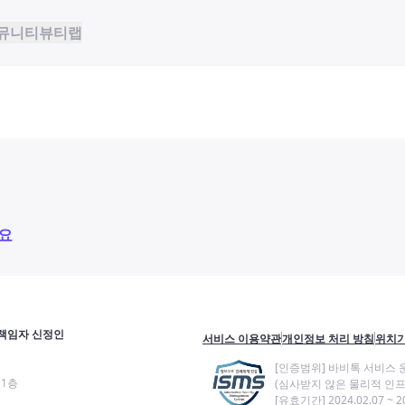
뮤니티
뷰티랩
요
책임자 신정인
서비스 이용약관
개인정보 처리 방침
위치기
[인증범위] 바비톡 서비스 
11층
(심사받지 않은 물리적 인프
[유효기간] 2024.02.07 ~ 20