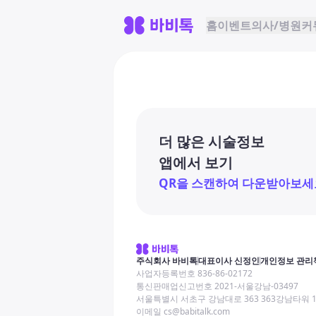
홈
이벤트
의사/병원
커
더 많은 시술정보
앱에서 보기
QR을 스캔하여 다운받아보세
주식회사 바비톡
대표이사 신정인
개인정보 관리
사업자등록번호 836-86-02172
통신판매업신고번호 2021-서울강남-03497
서울특별시 서초구 강남대로 363 363강남타워 
이메일 cs@babitalk.com