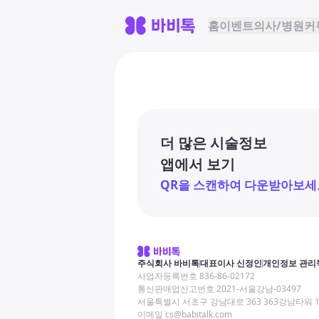
홈
이벤트
의사/병원
커
더 많은 시술정보
앱에서 보기
QR을 스캔하여 다운받아보세
주식회사 바비톡
대표이사 신정인
개인정보 관리
사업자등록번호 836-86-02172
통신판매업신고번호 2021-서울강남-03497
서울특별시 서초구 강남대로 363 363강남타워 
이메일 cs@babitalk.com