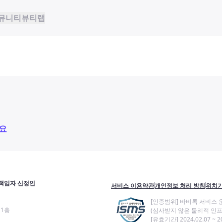
뮤니티
뷰티랩
요
책임자 신정인
서비스 이용약관
개인정보 처리 방침
위치기
[인증범위] 바비톡 서비스 
11층
(심사받지 않은 물리적 인프
[유효기간] 2024.02.07 ~ 20