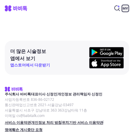
더 많은 시술정보
앱에서 보기
앱스토어에서 다운받기
주식회사 바비톡
대표이사 신정인
개인정보 관리책임자 신정인
사업자등록번호 836-86-02172
통신판매업신고번호 2021-서울강남-03497
서울특별시 서초구 강남대로 363 363강남타워 11층
이메일 cs@babitalk.com
서비스 이용약관
개인정보 처리 방침
위치기반 서비스 이용약관
명예훼손 게시중단 요청