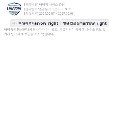
[인증범위] 바비톡 서비스 운영
(심사받지 않은 물리적 인프라 제외)
[유효기간] 2024.02.07 ~ 2027.02.06
arrow_right
arrow_right
바비톡 알아보기
병원 입점 문의
바비톡은 통신판매의 당사자가 아니므로, 의료기관이 등록한 시/수술 정보 및
거래 등에 대해 책임을 지지 않습니다.