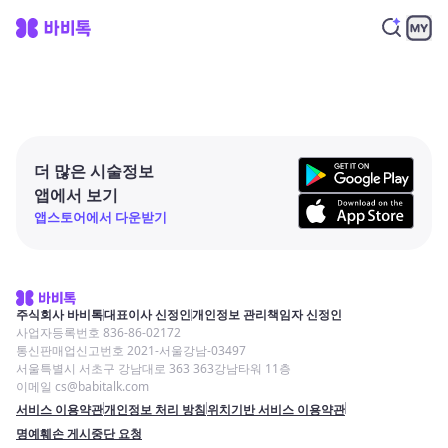
더 많은 시술정보
앱에서 보기
앱스토어에서 다운받기
주식회사 바비톡
대표이사 신정인
개인정보 관리책임자 신정인
사업자등록번호 836-86-02172
통신판매업신고번호 2021-서울강남-03497
서울특별시 서초구 강남대로 363 363강남타워 11층
이메일 cs@babitalk.com
서비스 이용약관
개인정보 처리 방침
위치기반 서비스 이용약관
명예훼손 게시중단 요청