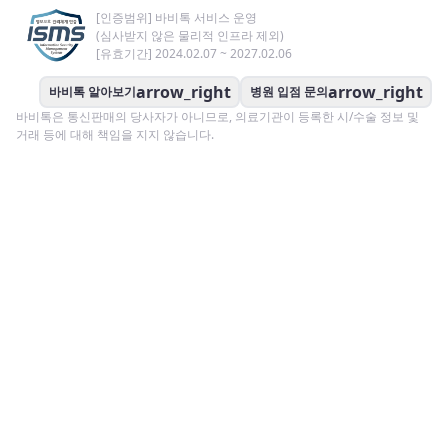
[인증범위] 바비톡 서비스 운영
(심사받지 않은 물리적 인프라 제외)
[유효기간] 2024.02.07 ~ 2027.02.06
arrow_right
arrow_right
바비톡 알아보기
병원 입점 문의
바비톡은 통신판매의 당사자가 아니므로, 의료기관이 등록한 시/수술 정보 및
거래 등에 대해 책임을 지지 않습니다.