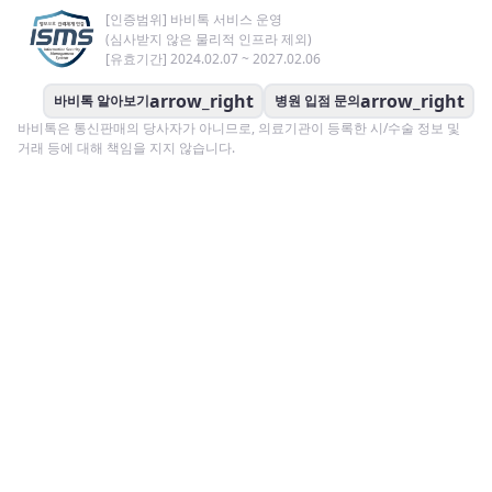
[인증범위] 바비톡 서비스 운영
(심사받지 않은 물리적 인프라 제외)
[유효기간] 2024.02.07 ~ 2027.02.06
arrow_right
arrow_right
바비톡 알아보기
병원 입점 문의
바비톡은 통신판매의 당사자가 아니므로, 의료기관이 등록한 시/수술 정보 및
거래 등에 대해 책임을 지지 않습니다.