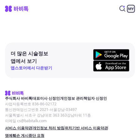
더 많은 시술정보
앱에서 보기
앱스토어에서 다운받기
주식회사 바비톡
대표이사 신정인
개인정보 관리책임자 신정인
사업자등록번호 836-86-02172
통신판매업신고번호 2021-서울강남-03497
서울특별시 서초구 강남대로 363 363강남타워 11층
이메일 cs@babitalk.com
서비스 이용약관
개인정보 처리 방침
위치기반 서비스 이용약관
명예훼손 게시중단 요청