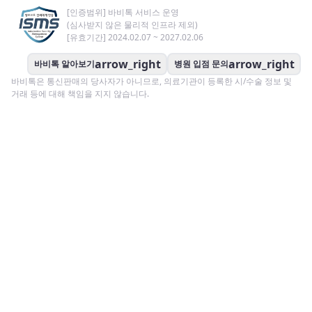
[인증범위] 바비톡 서비스 운영
(심사받지 않은 물리적 인프라 제외)
[유효기간] 2024.02.07 ~ 2027.02.06
arrow_right
arrow_right
바비톡 알아보기
병원 입점 문의
바비톡은 통신판매의 당사자가 아니므로, 의료기관이 등록한 시/수술 정보 및
거래 등에 대해 책임을 지지 않습니다.