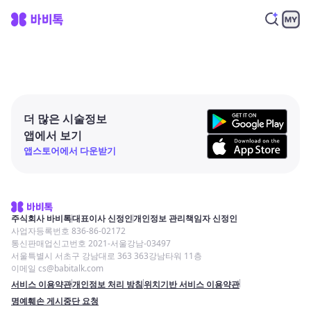
더 많은 시술정보
앱에서 보기
앱스토어에서 다운받기
주식회사 바비톡
대표이사 신정인
개인정보 관리책임자 신정인
사업자등록번호 836-86-02172
통신판매업신고번호 2021-서울강남-03497
서울특별시 서초구 강남대로 363 363강남타워 11층
이메일 cs@babitalk.com
서비스 이용약관
개인정보 처리 방침
위치기반 서비스 이용약관
명예훼손 게시중단 요청